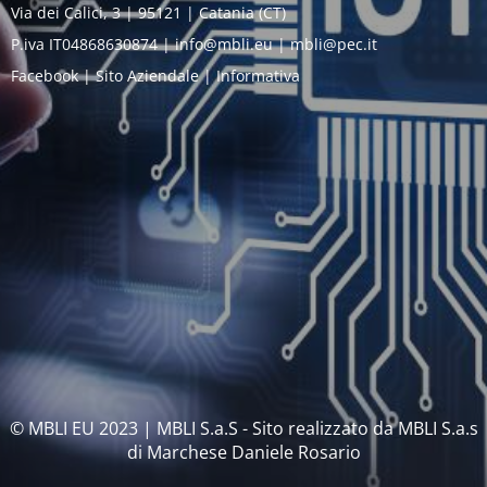
Via dei Calici, 3 | 95121 | Catania (CT)
P.iva IT04868630874 | info@mbli.eu | mbli@pec.it
Facebook | Sito Aziendale | Informativa
© MBLI EU 2023 | MBLI S.a.S - Sito realizzato da MBLI S.a.s
di Marchese Daniele Rosario