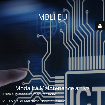
MBLI EU
Modalità Maintenance attiva
Il sito è in modalità manutenzione
MBLI S.a.s. di Marchese Daniele Rosario