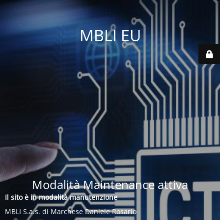
MBLI EU
Modalità Maintenance attiva
Il sito è in modalità manutenzione
MBLI S.a.s. di Marchese Daniele Rosario