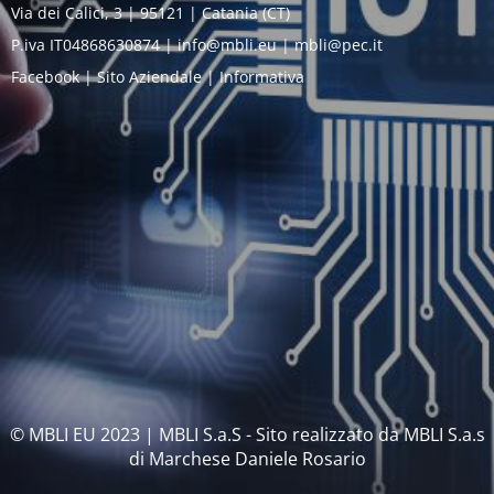
Via dei Calici, 3 | 95121 | Catania (CT)
P.iva IT04868630874 | info@mbli.eu | mbli@pec.it
Facebook | Sito Aziendale | Informativa
© MBLI EU 2023 | MBLI S.a.S - Sito realizzato da MBLI S.a.s
di Marchese Daniele Rosario